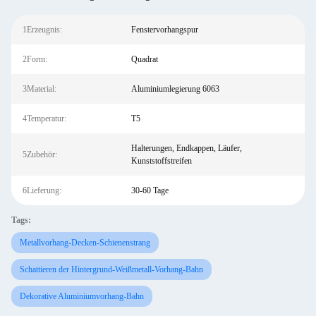
1Erzeugnis:
Fenstervorhangspur
2Form:
Quadrat
3Material:
Aluminiumlegierung 6063
4Temperatur:
T5
Halterungen, Endkappen, Läufer,
5Zubehör:
Kunststoffstreifen
6Lieferung:
30-60 Tage
Tags:
Metallvorhang-Decken-Schienenstrang
Schattieren der Hintergrund-Weißmetall-Vorhang-Bahn
Dekorative Aluminiumvorhang-Bahn