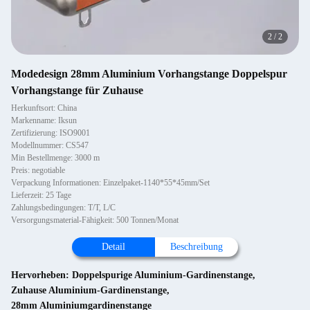
2
/
2
Modedesign 28mm Aluminium Vorhangstange Doppelspur
Vorhangstange für Zuhause
Herkunftsort: China
Markenname: Iksun
Zertifizierung: ISO9001
Modellnummer: CS547
Min Bestellmenge: 3000 m
Preis: negotiable
Verpackung Informationen: Einzelpaket-1140*55*45mm/Set
Lieferzeit: 25 Tage
Zahlungsbedingungen: T/T, L/C
Versorgungsmaterial-Fähigkeit: 500 Tonnen/Monat
Detail
Beschreibung
Hervorheben:
Doppelspurige Aluminium-Gardinenstange
,
Zuhause Aluminium-Gardinenstange
,
28mm Aluminiumgardinenstange