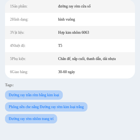
1Sản phẩm:
đường ray rèm cửa sổ
2Hình dạng:
hình vuông
3Vật liệu:
Hợp kim nhôm 6063
4Nhiệt độ:
T5
5Phụ kiện:
Chân đế, nắp cuối, thanh dẫn, dải nhựa
6Giao hàng:
30-60 ngày
Tags:
Đường ray trần rèm bằng kim loại
Phông nền che nắng Đường ray rèm kim loại trắng
Đường ray rèm nhôm trang trí