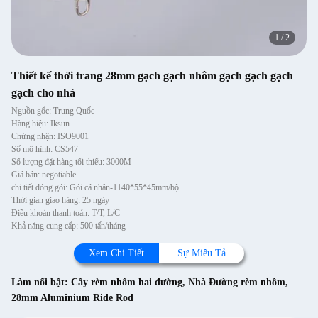
1
/
2
Thiết kế thời trang 28mm gạch gạch nhôm gạch gạch gạch
gạch cho nhà
Nguồn gốc: Trung Quốc
Hàng hiệu: Iksun
Chứng nhận: ISO9001
Số mô hình: CS547
Số lượng đặt hàng tối thiểu: 3000M
Giá bán: negotiable
chi tiết đóng gói: Gói cá nhân-1140*55*45mm/bộ
Thời gian giao hàng: 25 ngày
Điều khoản thanh toán: T/T, L/C
Khả năng cung cấp: 500 tấn/tháng
Xem Chi Tiết
Sự Miêu Tả
Làm nổi bật:
Cây rèm nhôm hai đường
,
Nhà Đường rèm nhôm
,
28mm Aluminium Ride Rod