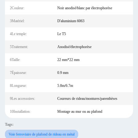
2Couleur:
Noir anodisé/blanc par électrophorèse
3Matériel:
D'aluminium 6063
4Le temple:
Le T5
5Traitement:
Anodisé/électrophorèse
6Taille:
22 mm*22 mm
7Épaisseur:
0.9 mm
8Longueur:
5.8m/6.7m
9Les accessoires:
Coureurs de rideau/montures/parenthèses
10Installation:
Montage au mur ou au plafond
Tags:
Voie ferroviaire de plafond de rideau en métal