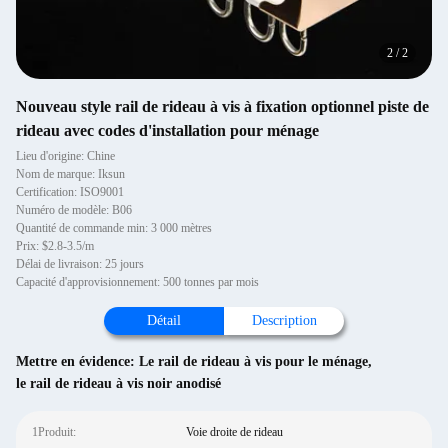
2
/
2
Nouveau style rail de rideau à vis à fixation optionnel piste de
rideau avec codes d'installation pour ménage
Lieu d'origine: Chine
Nom de marque: Iksun
Certification: ISO9001
Numéro de modèle: B06
Quantité de commande min: 3 000 mètres
Prix: $2.8-3.5/m
Délai de livraison: 25 jours
Capacité d'approvisionnement: 500 tonnes par mois
Détail
Description
Mettre en évidence:
Le rail de rideau à vis pour le ménage
,
le rail de rideau à vis noir anodisé
1Produit:
Voie droite de rideau