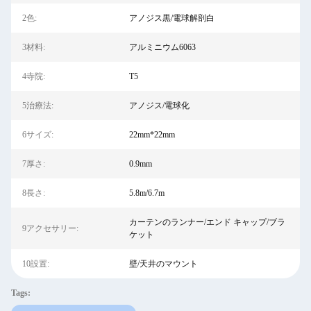
2色:
アノジス黒/電球解剖白
3材料:
アルミニウム6063
4寺院:
T5
5治療法:
アノジス/電球化
6サイズ:
22mm*22mm
7厚さ:
0.9mm
8長さ:
5.8m/6.7m
カーテンのランナー/エンド キャップ/ブラ
9アクセサリー:
ケット
10設置:
壁/天井のマウント
Tags: