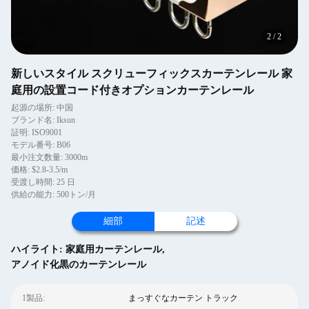
2
/
2
新しいスタイル スクリューフィックスカーテンレール 家
庭用の設置コード付きオプションカーテンレール
起源の場所: 中国
ブランド名: Iksun
証明: ISO9001
モデル番号: B06
最小注文数量: 3000m
価格: $2.8-3.5/m
受渡し時間: 25 日
供給の能力: 500トン/月
細部
記述
ハイライト:
家庭用カーテンレール
,
アノイド化黒のカーテンレール
1製品:
まっすぐなカーテン トラック