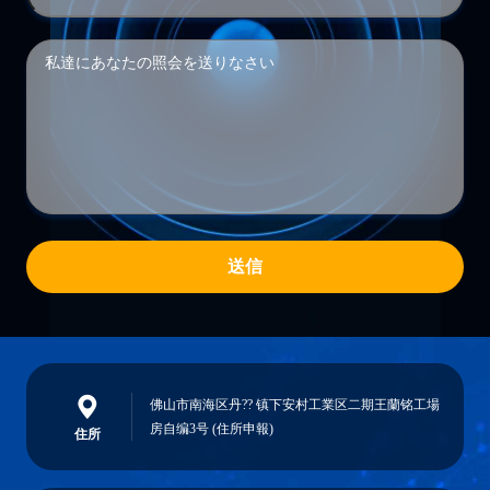
送信
佛山市南海区丹?? 镇下安村工業区二期王蘭铭工場
房自编3号 (住所申報)
住所