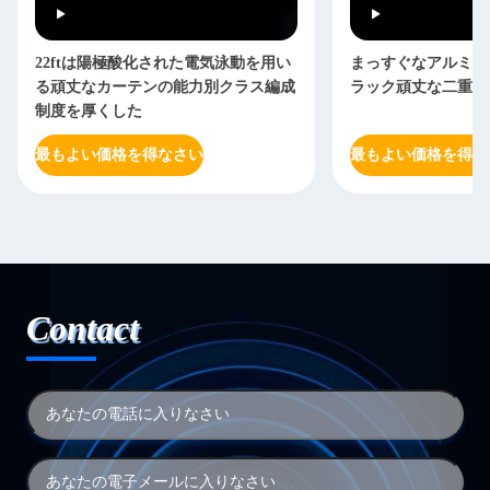
22ftは陽極酸化された電気泳動を用い
まっすぐなアルミニ
る頑丈なカーテンの能力別クラス編成
ラック頑丈な二重に
制度を厚くした
最もよい価格を得なさい
最もよい価格を得な
Contact