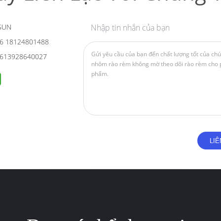
SUN
Nhập tin nhắn của bạn
6 18124801488
613928640027