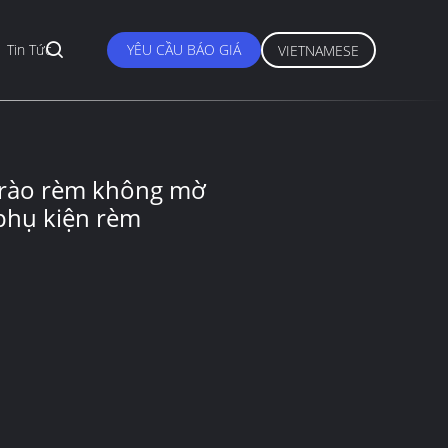
Tin Tức
YÊU CẦU BÁO GIÁ
VIETNAMESE
 rào rèm không mờ
phụ kiện rèm