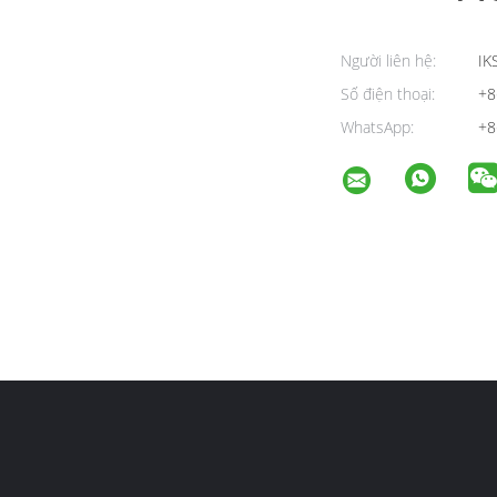
Người liên hệ:
IK
Số điện thoại:
+8
WhatsApp:
+8