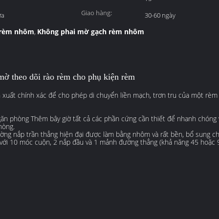
Giao hàng:
ựa
30-60 ngày
i rèm nhôm
Không phai mờ gạch rèm nhôm
,
ờ theo dõi rào rèm cho phụ kiện rèm
 xuất chính xác để cho phép di chuyển liền mạch, trơn tru của một rè
găn phòng Thêm bây giờ tất cả các phần cứng cần thiết để nhanh chóng 
hòng.
ng nắp trần thẳng hiện đại được làm bằng nhôm và rất bền, bổ sung cho 
 với 10 móc cuộn, 2 nắp đầu và 1 mảnh đường thẳng (khả năng 45 hoặc 9