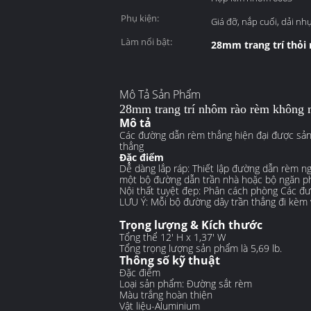
Phụ kiện:
Giá đỡ, nắp cuối, dải nh
Làm nổi bật:
28mm trang trí thỏ
Mô Tả Sản Phẩm
28mm trang trí nhôm rào rèm không m
Mô tả
Các đường dẫn rèm thẳng hiện đại được sản
thẳng
Đặc điểm
Dễ dàng lắp ráp: Thiết lập đường dẫn rèm n
một bộ đường dẫn trần nhà hoặc bộ ngăn p
Nội thất tuyệt đẹp: Phân cách phòng Các đườ
LƯU Ý: Mỗi bộ đường dây trần thẳng đi kèm
Trọng lượng & Kích thước
Tổng thể 12' H x 1,37' W
Tổng trọng lượng sản phẩm là 5,69 lb.
Thông số kỹ thuật
Đặc điểm
Loại sản phẩm: Đường sắt rèm
Màu trắng hoàn thiện
Vật liệu-Aluminium