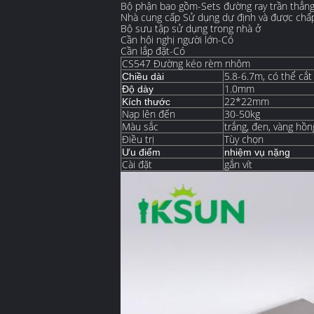
Bộ phận bao gồm-Sets đường ray trần thẳng 
Nhà cung cấp Sử dụng dự định và được chấ
Bộ sưu tập sử dụng trong nhà ở
Cần hội nghị người lớn-Có
Cần lắp đặt-Có
CS547 Đường kéo rèm nhôm
5.8-6.7m, có thể cắt
Chiều dài
1.0mm
Độ dày
22*22mm
Kích thước
Nạp lên đến
30-50kg
Màu sắc
trắng, đen, vàng hồ
Điều trị
Tùy chọn
Ưu điểm
nhiệm vụ nặng
Cài đặt
gắn vít