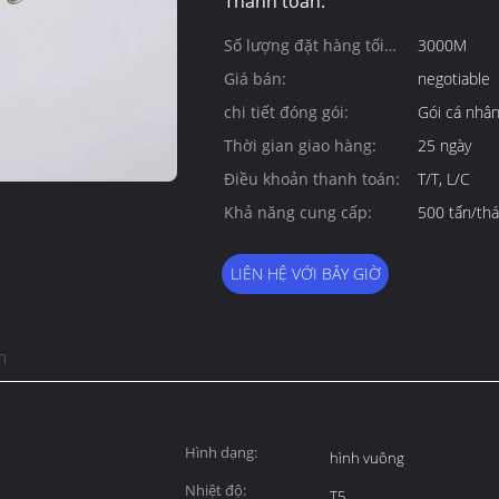
Thanh toán:
Số lượng đặt hàng tối
3000M
thiểu:
Giá bán:
negotiable
chi tiết đóng gói:
Gói cá nh
Thời gian giao hàng:
25 ngày
Điều khoản thanh toán:
T/T, L/C
Khả năng cung cấp:
500 tấn/th
LIÊN HỆ VỚI BÂY GIỜ
m
Hình dạng:
hình vuông
Nhiệt độ:
T5