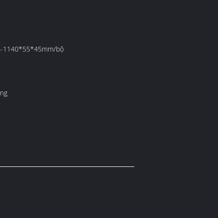
ân-1140*55*45mm/bộ
áng