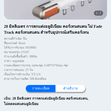
2
/
2
28 มิลลิเมตร การตกแต่งอลูมิเนียม คอร์เทนสแตน ไม่ Fade
Track คอร์เทนสแตน สําหรับอุปกรณ์เสริมคอร์เทน
สถานที่กำเนิด: จีน
ชื่อแบรนด์: Iksun
ได้รับการรับรอง: ISO9001
หมายเลขรุ่น: CS547
จำนวนสั่งซื้อขั้นต่ำ: 3000ม
ราคา: negotiable
รายละเอียดการบรรจุ: แต่ละชุด-1140*55*45มม./ชุด
เวลาการส่งมอบ: 25 วัน
เงื่อนไขการชำระเงิน: T/T, L/C
สามารถในการผลิต: 500 ตัน/เดือน
รายละเอียด
คำอธิบาย
เน้น:
28 มิลลิเมตร การตกแต่งอัลลูมิเนียม คอร์เทนสแตน
,
ไม่ลดลมสแตนลูมิเนียม