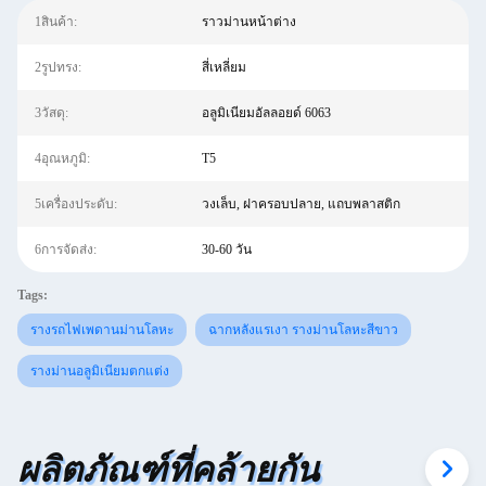
1สินค้า:
ราวม่านหน้าต่าง
2รูปทรง:
สี่เหลี่ยม
3วัสดุ:
อลูมิเนียมอัลลอยด์ 6063
4อุณหภูมิ:
T5
5เครื่องประดับ:
วงเล็บ, ฝาครอบปลาย, แถบพลาสติก
6การจัดส่ง:
30-60 วัน
Tags:
รางรถไฟเพดานม่านโลหะ
ฉากหลังแรเงา รางม่านโลหะสีขาว
รางม่านอลูมิเนียมตกแต่ง
ผลิตภัณฑ์ที่คล้ายกัน