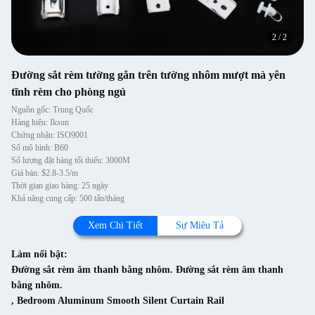
2
/
2
Đường sắt rèm tường gắn trên tường nhôm mượt mà yên
tĩnh rèm cho phòng ngủ
Nguồn gốc: Trung Quốc
Hàng hiệu: Iksun
Chứng nhận: ISO9001
Số mô hình: B60
Số lượng đặt hàng tối thiểu: 3000M
Giá bán: $2.8-3.5/m
Thời gian giao hàng: 25 ngày
Khả năng cung cấp: 500 tấn/tháng
Xem Chi Tiết
Sự Miêu Tả
Làm nổi bật:
Đường sắt rèm âm thanh bằng nhôm. Đường sắt rèm âm thanh
bằng nhôm.
,
Bedroom Aluminum Smooth Silent Curtain Rail