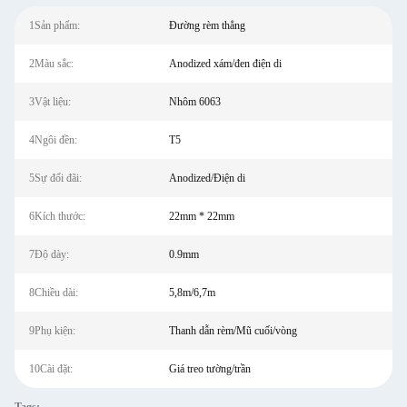
1Sản phẩm:
Đường rèm thẳng
2Màu sắc:
Anodized xám/đen điện di
3Vật liệu:
Nhôm 6063
4Ngôi đền:
T5
5Sự đối đãi:
Anodized/Điện di
6Kích thước:
22mm * 22mm
7Độ dày:
0.9mm
8Chiều dài:
5,8m/6,7m
9Phụ kiện:
Thanh dẫn rèm/Mũ cuối/vòng
10Cài đặt:
Giá treo tường/trần