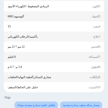
2اللون:
الرمادي المضغوط / الكهرباء الأسود
3المواد:
ألومنيوم 6063
4معبد:
T5
5علاج:
بأكسيد/الرحلان الكهربائي
6الحجم:
22 مم * 22 مم
7السماكة:
0.9ملم
8الطول:
5.8 م / 6.7 م
9مُكَمِّلات:
مجاري الستائر/أغطية النهاية/الحلقات
10التثبيت:
حامل على الحائط/السقف
Tags:
مسار سكة سقف ستارة معدنية
تظليل خلفية ستارة معدنية بيضاء