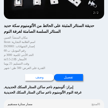
2
/
2
حديقة الستائر المثبتة على الحائط من الألومنيوم سكة حديد
الستائر السلسة الصامتة لغرفة النوم
مكان المنشأ: الصين
اسم العلامة التجارية: Iksun
إصدار الشهادات: ISO9001
رقم الموديل: ب 60
الحد الأدنى لكمية: 3000 م
الأسعار: $2.8-3.5/m
وقت التسليم: 25 يوما
القدرة على العرض: 500 طن / شهر
تفصيل
وصف
إبراز:
ألومنيوم ناعم ساكن الستار السكك الحديدية
,
غرفة النوم الألومنيوم ناعم ساكن الستار السكك الحديدية
1المنتج:
مسار ستارة مستقيم