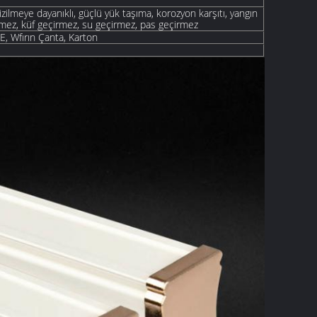
izilmeye dayanıklı, güçlü yük taşıma, korozyon karşıtı, yangın
mez, küf geçirmez, su geçirmez, pas geçirmez
PE, W
fırın
Çanta, Karton