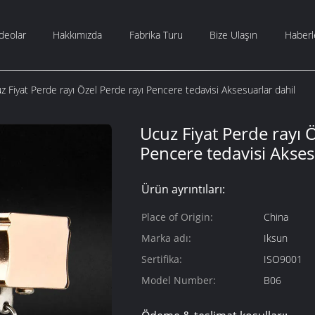
deolar
Hakkımızda
Fabrika Turu
Bize Ulaşın
Haberl
z Fiyat Perde rayı Özel Perde rayı Pencere tedavisi Aksesuarlar dahil
Ucuz Fiyat Perde rayı 
Pencere tedavisi Akses
Ürün ayrıntıları:
Place of Origin:
China
Marka adı:
Iksun
Sertifika:
ISO9001
Model Number:
B06