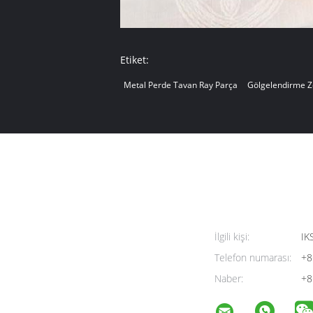
Etiket:
Metal Perde Tavan Ray Parça
Gölgelendirme Z
İlgili kişi:
IK
Telefon numarası:
+8
Naber:
+8