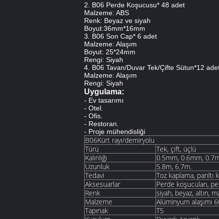
2. B06 Perde Koşucusu* 48 adet
Malzeme: ABS
Renk: Beyaz ve siyah
Boyut:36mm*16mm
3. B06 Son Cap* 6 adet
Malzeme: Alaşım
Boyut: 25*24mm
Rengi: Siyah
4. B06 Tavan/Duvar Tek/Çifte Sütun*12 ade
Malzeme: Alaşım
Rengi: Siyah
Uygulama:
- Ev tasarımı
- Otel.
- Ofis.
- Restoran.
- Proje mühendisliği
B06Kürt rayı/demiryolu
Türü
Tek, çift, üçlü
Kalınlığı
0.5mm, 0.6mm, 0.7
Uzunluk
5.8m, 6.7m.
Tedavi
Toz kaplama, parıltı 
Aksesuarlar
Perde koşucuları, pe
Renk
siyah, beyaz, altın, ma
Malzeme
Alüminyum alaşımı 
Tapınak
T5