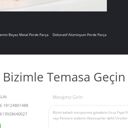
emin Beyaz Metal Perde Parça
Dekoratif Alüminyum Perde Parça
Bizimle Temasa Geçin
SUN
Mesajınız Girin
6 18124801488
613928640027