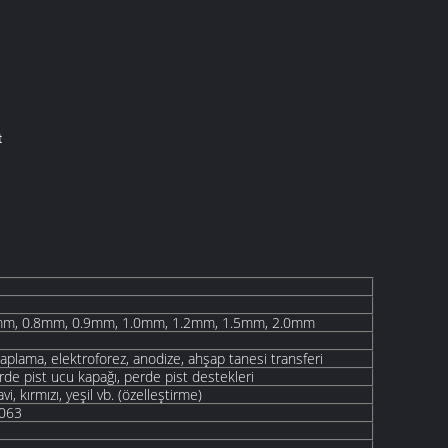
t
mm, 0.8mm, 0.9mm, 1.0mm, 1.2mm, 1.5mm, 2.0mm
kaplama, elektroforez, anodize, ahşap tanesi transferi
rde pist ucu kapağı, perde pist destekleri
vi, kırmızı, yeşil vb. (özelleştirme)
6063