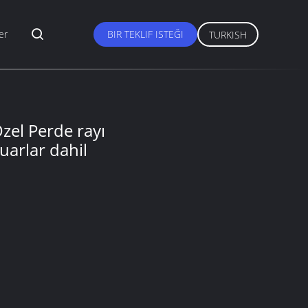
er
BIR TEKLIF ISTEĞI
TURKISH
Özel Perde rayı
uarlar dahil