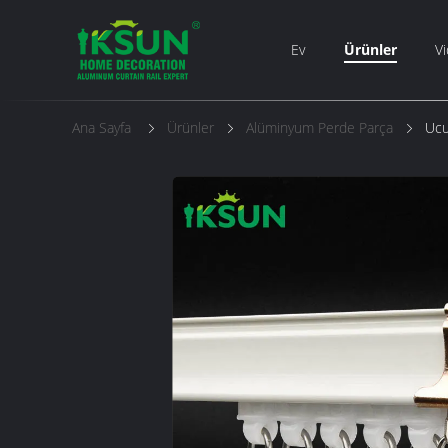
Ev
Ürünler
Vi
Ana Sayfa
Ürünler
Alüminyum Perde Parça
Ucu