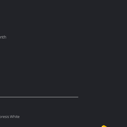
onth
oresis White