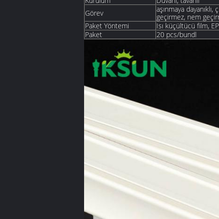
Kurulum
Duvarlı, tavanlı
aşınmaya dayanıklı, ç
Görev
geçirmez, nem geçir
Paket Yöntemi
Isı küçültücü film, E
Paket
20 pcs/bundl