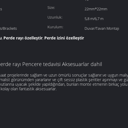
Size:
is
22mm*22mm
Uzunluk:
5,8 m/6,7 m
Kurulum:
s/Brackets
Duvar/Tavan Montajı
u
Perde rayı özelleştir
Perde izini özelleştir
,
,
Perde rayı Pencere tedavisi Aksesuarlar dahil
nşaat projelerinde sağlam ve uzun ömürlü sonuçlar sağlanır.ve uygun maliy
malist görünümden yararlanır ve çift sessiz plastik şeritler aşınmayı ve gü
utlarına uyacak şekilde yapıldığından, bunları monte etmenin birkaç yolu 
kolay olan fantastik aksesuarlar.