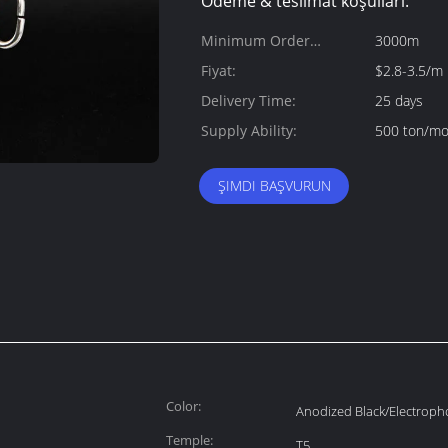
Ödeme & teslimat koşulları:
Minimum Order
3000m
Quantity:
Fiyat:
$2.8-3.5/m
Delivery Time:
25 days
Supply Ability:
500 ton/m
ŞIMDI BAŞVURUN
Color:
Anodized Black/Electroph
Temple:
T5