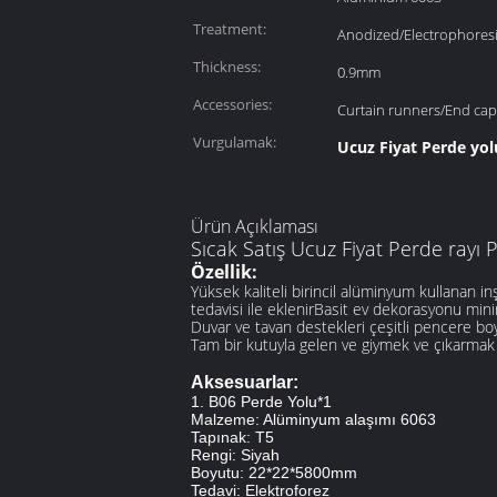
Treatment:
Anodized/Electrophores
Thickness:
0.9mm
Accessories:
Curtain runners/End cap
Vurgulamak:
Ucuz Fiyat Perde yol
Ürün Açıklaması
Sıcak Satış Ucuz Fiyat Perde rayı 
Özellik:
Yüksek kaliteli birincil alüminyum kullanan i
tedavisi ile eklenirBasit ev dekorasyonu mini
Duvar ve tavan destekleri çeşitli pencere boy
Tam bir kutuyla gelen ve giymek ve çıkarmak 
Aksesuarlar:
1. B06 Perde Yolu*1
Malzeme: Alüminyum alaşımı 6063
Tapınak: T5
Rengi: Siyah
Boyutu: 22*22*5800mm
Tedavi: Elektroforez