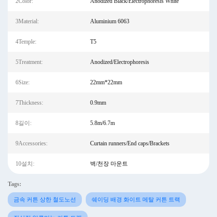
2Color:
Anodized Black/Electrophoresis White
3Material:
Aluminium 6063
4Temple:
T5
5Treatment:
Anodized/Electrophoresis
6Size:
22mm*22mm
7Thickness:
0.9mm
8길이:
5.8m/6.7m
9Accessories:
Curtain runners/End caps/Brackets
10설치:
벽/천장 마운트
Tags:
금속 커튼 상한 철도노선
쉐이딩 배경 화이트 메탈 커튼 트랙