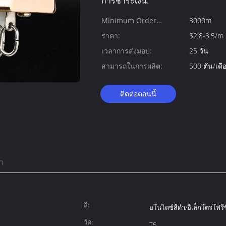
การชำระเงิน:
Minimum Order
3000m
Quantity:
ราคา:
$2.8-3.5/m
เวลาการส่งมอบ:
25 วัน
สามารถในการผลิต:
500 ตัน/เดื
ติดต่อตอนนี้
า
สี:
อโนไดซ์สีดำ/อิเล็กโตรโฟรี
วัด:
T5