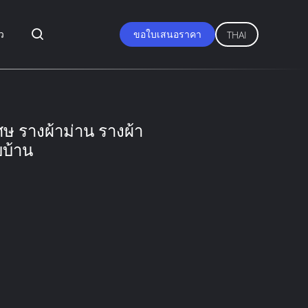
ว
ขอใบเสนอราคา
THAI
ษ รางผ้าม่าน รางผ้า
บบ้าน