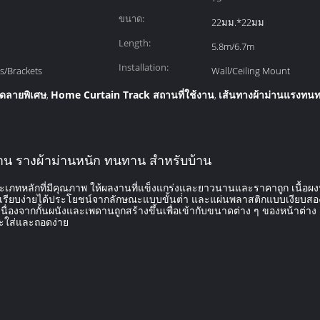
ขนาด:
22มม.*22มม
Length:
5.8m/6.7m
Installation:
s/Brackets
Wall/Ceiling Mount
ดลายพิเศษ
Home Curtain Track สถานที่ใช้งาน
เส้นทางผ้าม่านแรงทน
,
,
าน รางผ้าม่านหนัก ทนทาน สําหรับบ้าน
ะเภทหลักที่มีคุณภาพ ให้ผลงานที่แข็งแกร่งและยาวนานและราคาถูก เนื้อผงป
เรียบง่ายได้ประโยชน์จากลักษณะแบบขั้นต่ํา และแผ่นพลาสติกแบบเงียบสอง
นื่องจากกั้นผนังและเพดานถูกสร้างขึ้นเพื่อเข้ากับขนาดต่าง ๆ ของหน้าต่าง
ละใส่และถอดง่าย