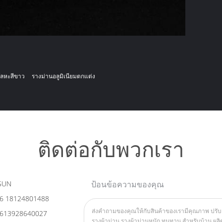
โลหะสีขาว
รางม่านอลูมิเนียมตกแต่ง
ติดต่อกับพวกเรา
SUN
ป้อนข้อความของคุณ
6 18124801488
613928640027