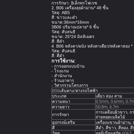
การรักษา: อิเล็กทรโฟเรซ
2. B06 เครื่องลุยผ้าม่าน* 48 ชิ้น
วัสดุ: ABS
สี: ขาวและดํา
ขนาด:36mm*16mm
3B06 ปริมาณปลาย* 6 ชิ้น
วัสดุ: สับสนธิ
ขนาด: 25*24 มิลลิเมตร
สี: สีดํา
4. B06 หลังคา/ผนัง หลังคาเดียว/หลังคาสอง * 
วัสดุ: สับสนธิ
สี: สีดํา
การใช้งาน:
- การออกแบบบ้าน
- โรงแรม
- สํานักงาน
- ร้านอาหาร
- วิศวกรรมโครงการ
B06เส้นทาง/ทางรถไฟฟ้า
ประเภท
เดี่ยว สอง สาม
ความหนา
0.5mm, 0.6mm, 0.7
ความยาว
50.8m, 6.7m
การเคลือบผิวขาว, กา
การรักษา
ถ่ายทอดเมล็ดไม้
อุปกรณ์เสริม
เครื่องแขวนผ้าม่าน,
สี
สีดํา, สีขาว, สีทอง, สี
วัสดุ
อลูมิเนียมสกัด 6063