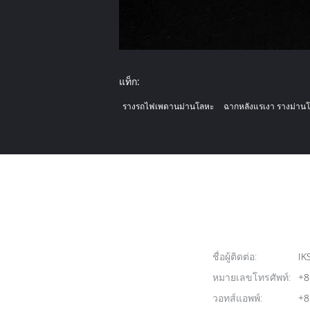
แท็ก:
รางรถไฟเพดานม่านโลหะ
ฉากหลังแรเงา รางม่าน
ชื่อผู้ติดต่อ:
IK
หมายเลขโทรศัพท์:
+8
วอทส์แอพพ์:
+8