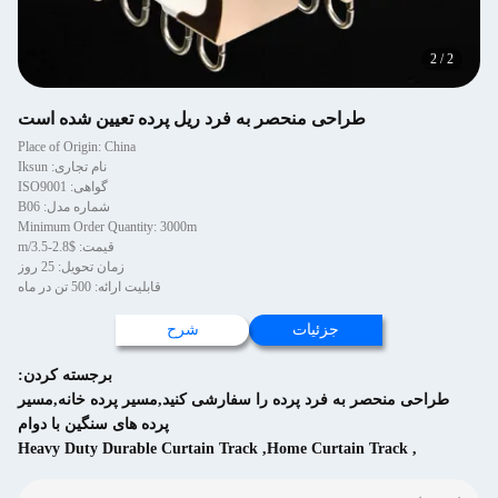
2
/
2
طراحی منحصر به فرد ريل پرده تعيين شده است
Place of Origin: China
نام تجاری: Iksun
گواهی: ISO9001
شماره مدل: B06
Minimum Order Quantity: 3000m
قیمت: $2.8-3.5/m
زمان تحویل: 25 روز
قابلیت ارائه: 500 تن در ماه
جزئیات
شرح
برجسته کردن:
طراحی منحصر به فرد پرده را سفارشی کنید,مسیر پرده خانه,مسیر
پرده های سنگین با دوام
Heavy Duty Durable Curtain Track
,
Home Curtain Track
,