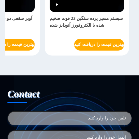
سیستم مسیر پرده سنگین 22 فوت ضخیم
آویز سقفی دو سق
شده با الکتروفورز آنودایز شده
بهترین قیمت را دریافت کنید
بهترین قیمت را دریا
Contact