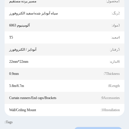
1محصول:
مسیر پرده مستقیم
2رنگ:
سیاه آنودایز شده/سفید الکتروفورز
3مواد:
آلومینیوم 6063
4معبد:
T5
5رفتار:
آنودایز / الکتروفورز
6اندازه:
22mm*22mm
0.9mm
7Thickness:
5.8m/6.7m
8Length:
Curtain runners/End caps/Brackets
9Accessories:
Wall/Ceiling Mount
10Installation:
Tags: