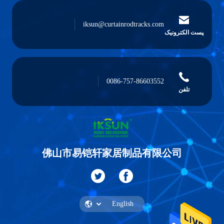
iksun@curtainrodtracks.com
پست الکترونیک
0086-757-86603552
تلفن
佛山市易铠轩家居制品有限公司