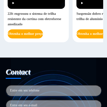
22ft engrossou o sistema de trilha
Suspensão dobro resi
resistente da cortina com eletroforese
trilha de alumínio re
anodizado
Obtenha o melhor preço
Obtenha o melhor pr
Contact