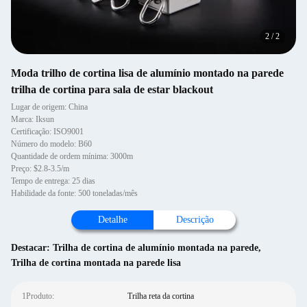
2
/
2
Moda trilho de cortina lisa de alumínio montado na parede
trilha de cortina para sala de estar blackout
Lugar de origem: China
Marca: Iksun
Certificação: ISO9001
Número do modelo: B60
Quantidade de ordem mínima: 3000m
Preço: $2.8-3.5/m
Tempo de entrega: 25 dias
Habilidade da fonte: 500 toneladas/mês
Detalhe
Descrição
Destacar:
Trilha de cortina de alumínio montada na parede
,
Trilha de cortina montada na parede lisa
1Produto:
Trilha reta da cortina