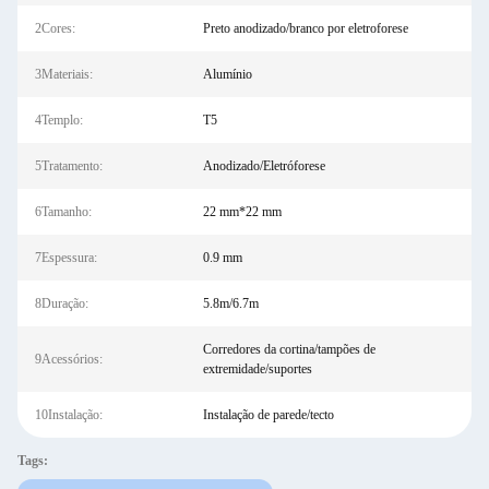
2Cores:
Preto anodizado/branco por eletroforese
3Materiais:
Alumínio
4Templo:
T5
5Tratamento:
Anodizado/Eletróforese
6Tamanho:
22 mm*22 mm
7Espessura:
0.9 mm
8Duração:
5.8m/6.7m
Corredores da cortina/tampões de
9Acessórios:
extremidade/suportes
10Instalação:
Instalação de parede/tecto
Tags: