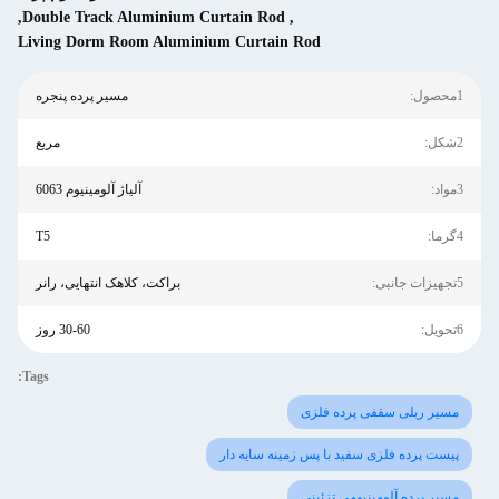
,
Double Track Aluminium Curtain Rod
,
Living Dorm Room Aluminium Curtain Rod
1محصول:
مسیر پرده پنجره
2شکل:
مربع
3مواد:
آلیاژ آلومینیوم 6063
4گرما:
T5
5تجهیزات جانبی:
براکت، کلاهک انتهایی، رانر
6تحویل:
30-60 روز
Tags:
مسیر ریلی سقفی پرده فلزی
پیست پرده فلزی سفید با پس زمینه سایه دار
مسیر پرده آلومینیومی تزئینی