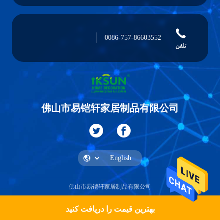
0086-757-86603552
تلفن
佛山市易铠轩家居制品有限公司
佛山市易铠轩家居制品有限公司
بهترین قیمت را دریافت کنید
یک نقل قول دریافت کنید