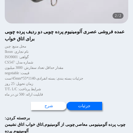
2
/
2
عمده فروشی عصری آلومینیوم پرده چوبی دو ردیف پرده چوبی
برای اتاق خواب
محل منبع: چین
نام تجاری: Iksun
گواهی: ISO9001
شماره مدل: CS547
مقدار حداقل تعداد سفارش: 3000 میلیون
قیمت: negotiable
جزئیات بسته بندی: بسته انفرادی-1140*55*45mm/ست
زمان تحویل: 25 روز
شرایط پرداخت: T/T، L/C
قابلیت ارائه: 500 تن در ماه
جزئیات
شرح
برجسته کردن:
چوب پرده آلومینیومی معاصر,چوبی از آلومینیوم,اتاق خواب اتاق نشیمن
آلومینیوم پرده