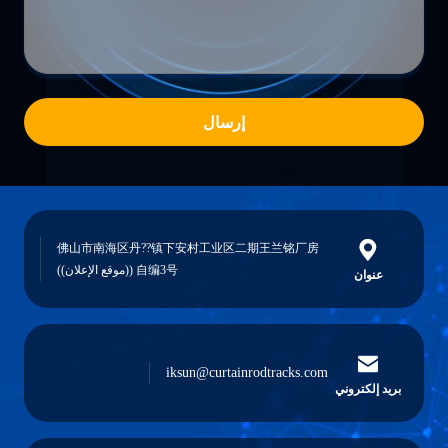
إرسال
佛山市南海区丹??镇下安村工业区二期王兰铭厂房
自编3号 ((موقع الإعلان))
عنوان
iksun@curtainrodtracks.com
بريد إلكتروني