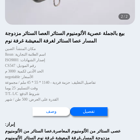
2
/
2
بيع بالجملة عصرية الألومنيوم الستائر العصا الستائر مزدوجة
المسار عصا الستائر لغرفة المعيشة غرفة نوم
مكان المنشأ: الصين
اسم العلامة التجارية: Iksun
إصدار الشهادات: ISO9001
رقم الموديل: CS547
الحد الأدنى لكمية: 3000 م
الأسعار: negotiable
تفاصيل التغليف: حزمة فردية - 1140 * 55 * 45 ملم / مجموعة
وقت التسليم: 25 يوما
شروط الدفع: T/T، L/C
القدرة على العرض: 500 طن / شهر
تفصيل
وصف
إبراز:
عصى الستائر من الألومنيوم المعاصرة,عصا الستائر من الألومنيوم
مزدوجة المسار,غرفة المعيشة غرفة نوم الستائر الألومنيوم