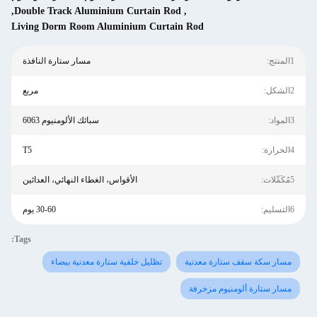
,
Double Track Aluminium Curtain Rod
,
Living Dorm Room Aluminium Curtain Rod
1المنتج:
مسار ستارة النافذة
2الشكل:
مربع
3المواد:
سبائك الألومنيوم 6063
4الحرارة:
T5
5مُكَمِّلات:
الأقواس، الغطاء النهائي، العدائين
6التسليم:
30-60 يوم
Tags:
مسار سكة سقف ستارة معدنية
تظليل خلفية ستارة معدنية بيضاء
مسار ستارة ألومنيوم مزخرفة