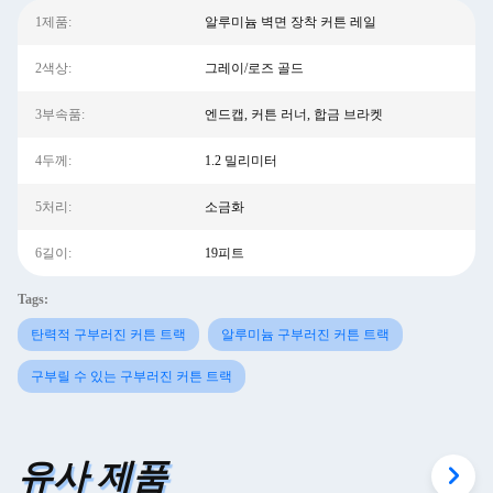
1제품:
알루미늄 벽면 장착 커튼 레일
2색상:
그레이/로즈 골드
3부속품:
엔드캡, 커튼 러너, 합금 브라켓
4두께:
1.2 밀리미터
5처리:
소금화
6길이:
19피트
Tags:
탄력적 구부러진 커튼 트랙
알루미늄 구부러진 커튼 트랙
구부릴 수 있는 구부러진 커튼 트랙
유사 제품