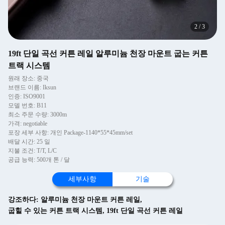
2
/
3
19ft 단일 곡선 커튼 레일 알루미늄 천장 마운트 굽는 커튼
트랙 시스템
원래 장소: 중국
브랜드 이름: Iksun
인증: ISO9001
모델 번호: B11
최소 주문 수량: 3000m
가격: negotiable
포장 세부 사항: 개인 Package-1140*55*45mm/set
배달 시간: 25 일
지불 조건: T/T, L/C
공급 능력: 500개 톤 / 달
세부사항
기술
강조하다:
알루미늄 천장 마운트 커튼 레일
,
굽힐 수 있는 커튼 트랙 시스템
,
19ft 단일 곡선 커튼 레일