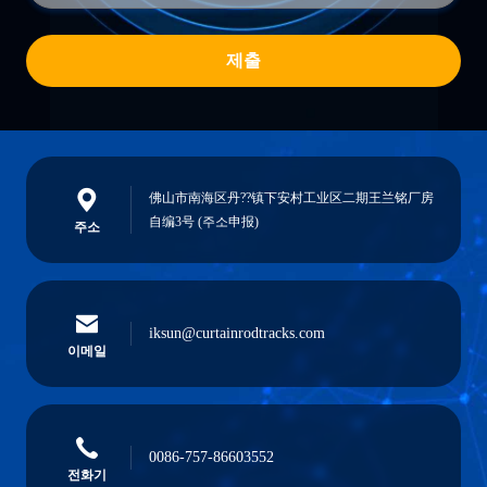
제출
佛山市南海区丹??镇下安村工业区二期王兰铭厂房
自编3号 (주소申报)
주소
iksun@curtainrodtracks.com
이메일
0086-757-86603552
전화기