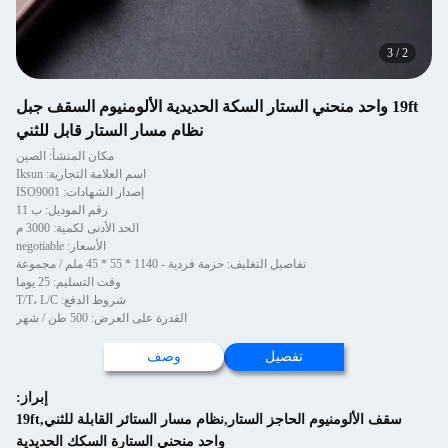
3
/
2
19ft واحد منحني الستار السكة الحديدية الألومنيوم السقف جبل
نظام مسار الستار قابل للثني
مكان المنشأ: الصين
اسم العلامة التجارية: Iksun
إصدار الشهادات: ISO9001
رقم الموديل: ب 11
الحد الأدنى لكمية: 3000 م
الأسعار: negotiable
تفاصيل التغليف: حزمة فردية - 1140 * 55 * 45 ملم / مجموعة
وقت التسليم: 25 يوما
شروط الدفع: T/T، L/C
القدرة على العرض: 500 طن / شهر
تفصيل
وصف
إبراز:
سقف الألومنيوم الحاجز الستار,نظام مسار الستائر القابلة للثني,19ft
واحد منحني الستارة السكك الحديدية