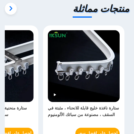
منتجات مماثلة
ستارة نافذة خليج قابلة للانحناء ، مثبتة في
ستارة منحنية مرن
السقف ، مصنوعة من سبائك الألومنيوم
سبائك ال
احصل على افضل سعر
احصل على افضل 