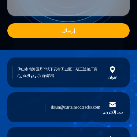
إرسال
佛山市南海区丹??镇下安村工业区二期王兰铭厂房
自编3号 ((موقع الإعلان))
عنوان
iksun@curtainrodtracks.com
بريد إلكتروني