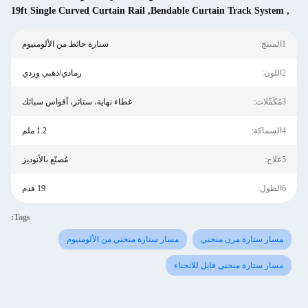
19ft Single Curved Curtain Rail
,
Bendable Curtain Track System
,
1المنتج:
ستارة حائط من الألومنيوم
2اللون:
رمادي/ذهبي وردي
3مُكَمِّلات:
غطاء نهاية، ستائر، أقواس سبائك
4السماكة:
1.2 ملم
5علاج:
مُصنّع بالأنوديز
6الطول:
19 قدم
Tags:
مسار ستارة مرن منحني
مسار ستارة منحني من الألومنيوم
مسار ستارة منحني قابل للانحناء