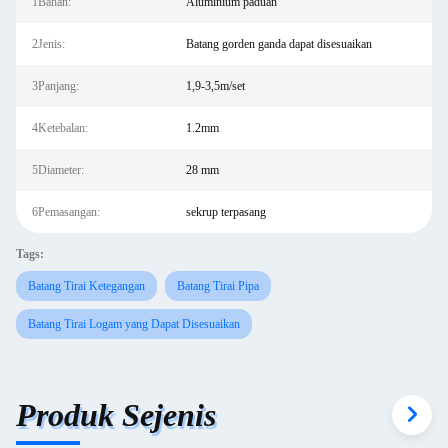
1Bahan:
Aluminium paduan
2Jenis:
Batang gorden ganda dapat disesuaikan
3Panjang:
1,9-3,5m/set
4Ketebalan:
1.2mm
5Diameter:
28 mm
6Pemasangan:
sekrup terpasang
Tags:
Batang Tirai Ketegangan
Batang Tirai Pipa
Batang Tirai Logam yang Dapat Disesuaikan
Produk Sejenis