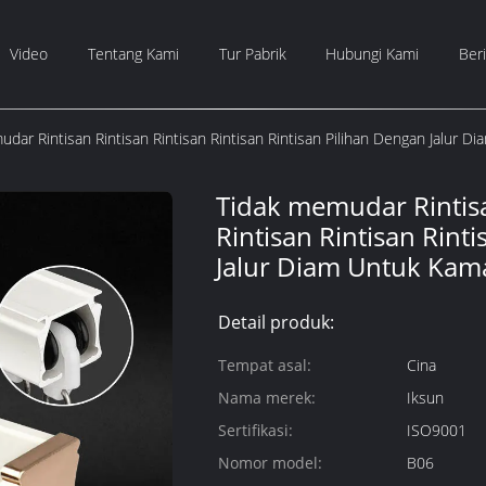
Video
Tentang Kami
Tur Pabrik
Hubungi Kami
Beri
dar Rintisan Rintisan Rintisan Rintisan Rintisan Pilihan Dengan Jalur D
Tidak memudar Rintisa
Rintisan Rintisan Rint
Jalur Diam Untuk Kam
Detail produk:
Tempat asal:
Cina
Nama merek:
Iksun
Sertifikasi:
ISO9001
Nomor model:
B06