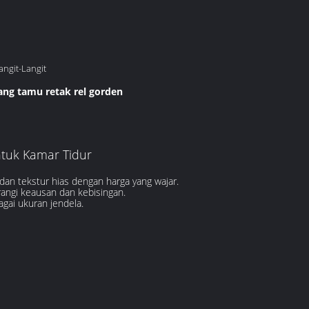
ngit-Langit
ang tamu retak rel gorden
ntuk Kamar Tidur
dan tekstur hias dengan harga yang wajar.
rangi keausan dan kebisingan.
ai ukuran jendela.