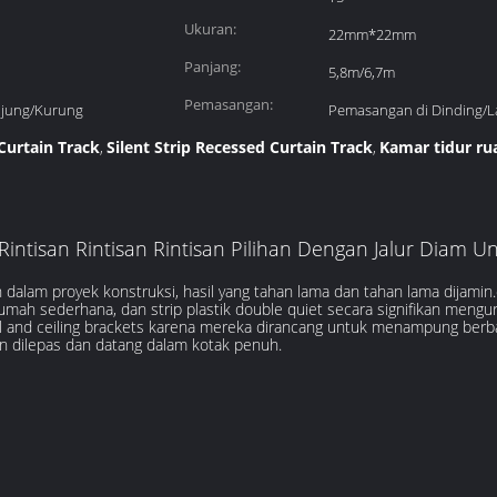
Ukuran:
22mm*22mm
Panjang:
5,8m/6,7m
Pemasangan:
ujung/Kurung
Pemasangan di Dinding/La
Curtain Track
Silent Strip Recessed Curtain Track
Kamar tidur ru
,
,
Rintisan Rintisan Rintisan Pilihan Dengan Jalur Diam U
dalam proyek konstruksi, hasil yang tahan lama dan tahan lama dijamin.
umah sederhana, dan strip plastik double quiet secara signifikan mengu
and ceiling brackets karena mereka dirancang untuk menampung berbag
n dilepas dan datang dalam kotak penuh.