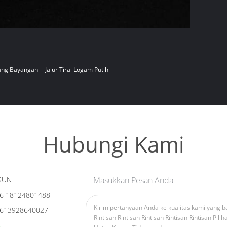
kang Bayangan
Jalur Tirai Logam Putih
Hubungi Kami
SUN
Masukkan Pesan Anda
6 18124801488
613928640027