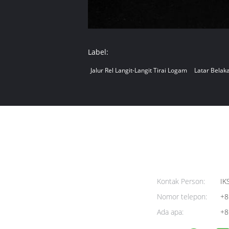
Label:
Jalur Rel Langit-Langit Tirai Logam
Latar Bela
Kontak Person:
IK
Nomor telepon:
+8
Ada apa:
+8