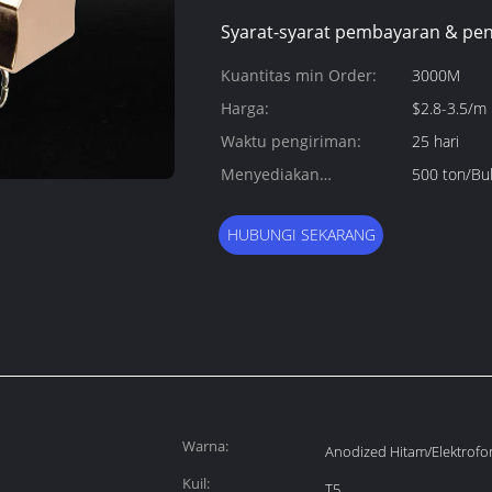
Syarat-syarat pembayaran & pen
Kuantitas min Order:
3000M
Harga:
$2.8-3.5/m
Waktu pengiriman:
25 hari
Menyediakan
500 ton/Bu
kemampuan:
HUBUNGI SEKARANG
Warna:
Anodized Hitam/Elektrofor
Kuil:
T5