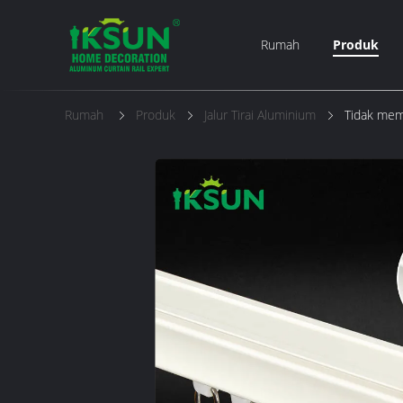
Rumah
Produk
Rumah
Produk
Jalur Tirai Aluminium
Tidak memu