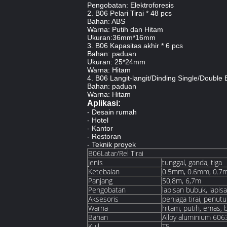
Pengobatan: Elektroforesis
2. B06 Pelari Tirai * 48 pcs
Bahan: ABS
Warna: Putih dan Hitam
Ukuran:36mm*16mm
3. B06 Kapasitas akhir * 6 pcs
Bahan: paduan
Ukuran: 25*24mm
Warna: Hitam
4. B06 Langit-langit/Dinding Single/Double
Bahan: paduan
Warna: Hitam
Aplikasi:
- Desain rumah
- Hotel
- Kantor
- Restoran
- Teknik proyek
B06Latar/Rel Tirai
Jenis
tunggal, ganda, tiga
Ketebalan
0.5mm, 0.6mm, 0.7
Panjang
50,8m, 6,7m
Pengobatan
lapisan bubuk, lapisa
Aksesoris
penjaga tirai, penutu
Warna
hitam, putih, emas, b
Bahan
Alloy aluminium 606
Kuil
T5