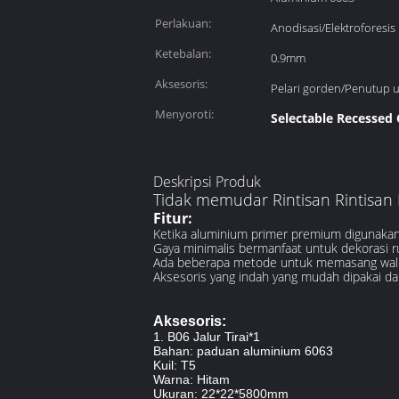
Perlakuan:
Anodisasi/Elektroforesis
Ketebalan:
0.9mm
Aksesoris:
Pelari gorden/Penutup 
Menyoroti:
Selectable Recessed 
Deskripsi Produk
Tidak memudar Rintisan Rintisan 
Fitur:
Ketika aluminium primer premium digunakan 
Gaya minimalis bermanfaat untuk dekorasi r
Ada beberapa metode untuk memasang wall 
Aksesoris yang indah yang mudah dipakai da
Aksesoris:
1. B06 Jalur Tirai*1
Bahan: paduan aluminium 6063
Kuil: T5
Warna: Hitam
Ukuran: 22*22*5800mm