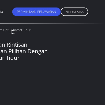
ta
PERMINTAAN PENAWARAN
INDONESIAN
iam Untuk Kamar Tidur
n Rintisan
isan Pilihan Dengan
ar Tidur