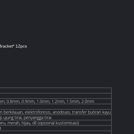
 Bracket* 12pcs
mm, 0.8mm, 0.9mm, 1.0mm, 1.2mm, 1.5mm, 2.0mm
n berkilauan, elektroforesis, anodisasi, transfer butiran kayu
p ujung tirai, penyangga tirai
iru, merah, hijau, dll (opsional kustomisasi)
3