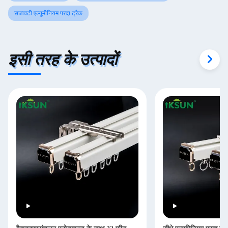
सजावटी एल्यूमीनियम परदा ट्रैक
इसी तरह के उत्पादों