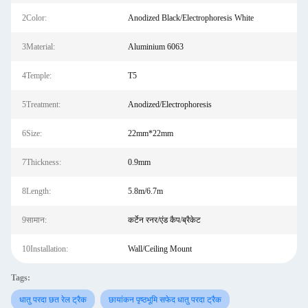
2Color:
Anodized Black/Electrophoresis White
3Material:
Aluminium 6063
4Temple:
T5
5Treatment:
Anodized/Electrophoresis
6Size:
22mm*22mm
7Thickness:
0.9mm
8Length:
5.8m/6.7m
9सामान:
कर्टेन रनर/एंड कैप/ब्रैकेट
10Installation:
Wall/Ceiling Mount
Tags:
धातु परदा छत रेल ट्रैक
छायांकन पृष्ठभूमि सफेद धातु परदा ट्रैक