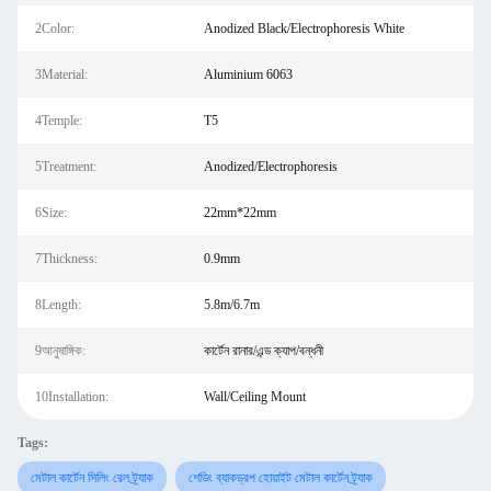
2Color:
Anodized Black/Electrophoresis White
3Material:
Aluminium 6063
4Temple:
T5
5Treatment:
Anodized/Electrophoresis
6Size:
22mm*22mm
7Thickness:
0.9mm
8Length:
5.8m/6.7m
9আনুষাঙ্গিক:
কার্টেন রানার/এন্ড ক্যাপ/বন্ধনী
10Installation:
Wall/Ceiling Mount
Tags:
মেটাল কার্টেন সিলিং রেল ট্র্যাক
শেডিং ব্যাকড্রপ হোয়াইট মেটাল কার্টেন ট্র্যাক