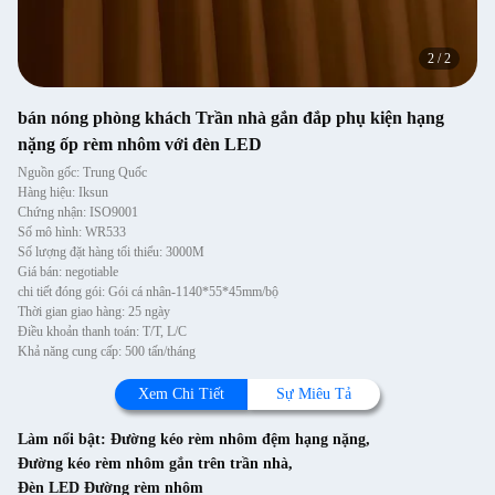
2
/
2
bán nóng phòng khách Trần nhà gắn đắp phụ kiện hạng
nặng ốp rèm nhôm với đèn LED
Nguồn gốc: Trung Quốc
Hàng hiệu: Iksun
Chứng nhận: ISO9001
Số mô hình: WR533
Số lượng đặt hàng tối thiểu: 3000M
Giá bán: negotiable
chi tiết đóng gói: Gói cá nhân-1140*55*45mm/bộ
Thời gian giao hàng: 25 ngày
Điều khoản thanh toán: T/T, L/C
Khả năng cung cấp: 500 tấn/tháng
Xem Chi Tiết
Sự Miêu Tả
Làm nổi bật:
Đường kéo rèm nhôm đệm hạng nặng
,
Đường kéo rèm nhôm gắn trên trần nhà
,
Đèn LED Đường rèm nhôm