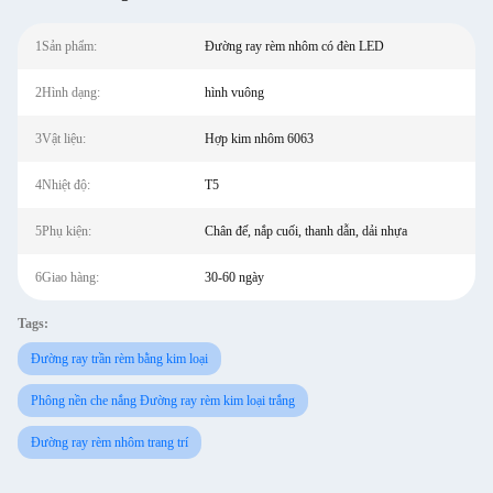
1Sản phẩm:
Đường ray rèm nhôm có đèn LED
2Hình dạng:
hình vuông
3Vật liệu:
Hợp kim nhôm 6063
4Nhiệt độ:
T5
5Phụ kiện:
Chân đế, nắp cuối, thanh dẫn, dải nhựa
6Giao hàng:
30-60 ngày
Tags:
Đường ray trần rèm bằng kim loại
Phông nền che nắng Đường ray rèm kim loại trắng
Đường ray rèm nhôm trang trí