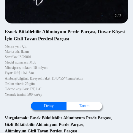
2
/
2
Esnek Bükülebilir Alüminyum Perde Parçası, Duvar Köşesi
İçin Gizli Tavan Perdesi Parçası
Menşe yeri: Çin
Marka adı: Iksun
Sertifika: ISO9001
Model numarası: M05
Min sipariş miktarı: 10 milyon
Fiyat: US$1.0-1.5/m
Ambalaj bilgileri: Bireysel Paket-1140*55*45mm/takım
Teslim süresi: 25 gün
Ödeme koşulları: T/T, L/C
Yetenek temini: 500 ton/ay
Detay
Tanım
Vurgulamak:
Esnek Bükülebilir Alüminyum Perde Parçası
,
Gizli Bükülebilir Alüminyum Perde Parçası
,
Alüminyum Gizli Tavan Perdesi Parçası