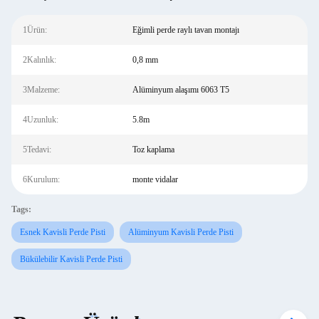
1Ürün:
Eğimli perde raylı tavan montajı
2Kalınlık:
0,8 mm
3Malzeme:
Alüminyum alaşımı 6063 T5
4Uzunluk:
5.8m
5Tedavi:
Toz kaplama
6Kurulum:
monte vidalar
Tags:
Esnek Kavisli Perde Pisti
Alüminyum Kavisli Perde Pisti
Bükülebilir Kavisli Perde Pisti