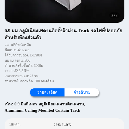
2
/
2
0.9 มม อลูมิเนียมเพดานติดตั้งผ้าม่าน Track รถไฟที่ปลอดภัย
สําหรับห้องส่วนตัว
สถานที่กำเนิด: จีน
ชื่อแบรนด์: Iksun
ได้รับการรับรอง: ISO9001
หมายเลขรุ่น: B60
จำนวนสั่งซื้อขั้นต่ำ: 3000ม
ราคา: $2.8-3.5/m
เวลาการส่งมอบ: 25 วัน
สามารถในการผลิต: 500 ตัน/เดือน
รายละเอียด
คำอธิบาย
เน้น:
0.9 มิลลิเมตร อลูมิเนียมเพดานติดเพดาน
,
Aluminum Ceiling Mounted Curtain Track
1สินค้า:
รางม่านตรง