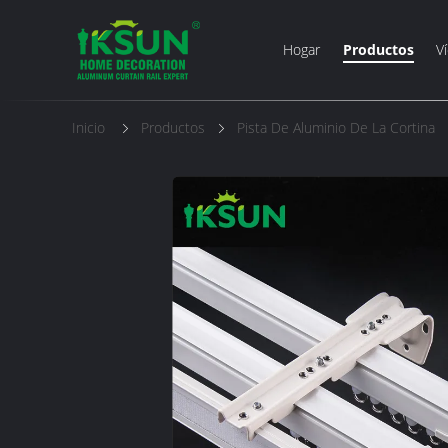
Hogar
Productos
V
Inicio
Productos
Pista De Aluminio De La Cortina