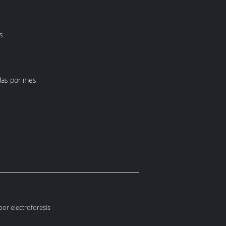
s
das por mes
or electroforesis