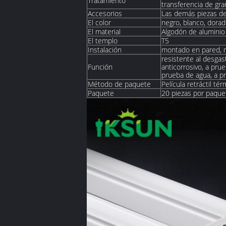
Tratamiento
transferencia de gr
Accesorios
Las demás piezas de
El color
negro, blanco, dorado
El material
Algodón de alumini
El templo
T5
Instalación
montado en pared, 
resistente al desgast
Función
anticorrosivo, a pr
prueba de agua, a p
Método de paquete
Película retráctil té
Paquete
20 piezas por paque