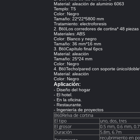
Material: aleación de aluminio 6063
Templo: T5
Color: Negro
Tamaño: 22*22*5800 mm
Tratamiento: electroforesis
2. B
Los corredores de cortina* 48 piezas
60
Materiales: ABS
Color: Blanco y negro
Tamaño: 36 mm*16 mm
3. B
Capítulo final 6pcs
60
Material: aleación
Tamaño: 25*24 mm
Color: Negro
4. B
Techo/pared con soporte único/doble
60
Material: aleación
Color: Negro
Aplicación:
- Diseño del hogar
- El hotel.
- En la oficina.
- Restaurante.
- Ingeniería de proyectos
B60Relva de cortina
El tipo
uno, dos, tres
El grosor
0.5 mm, 0.6 mm, 0.
Duración
5.8m, 6.7m
recubrimiento en pol