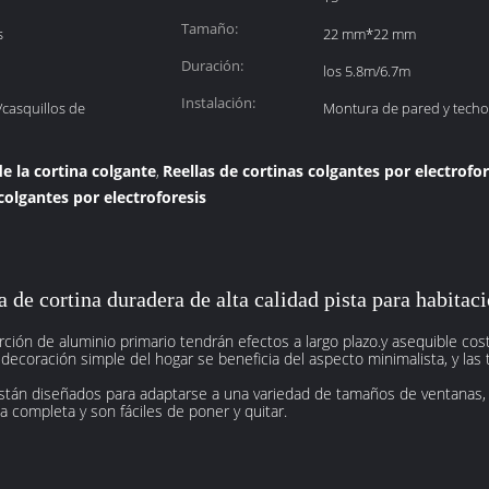
Tamaño:
s
22 mm*22 mm
Duración:
los 5.8m/6.7m
Instalación:
/casquillos de
Montura de pared y techo
de la cortina colgante
Reellas de cortinas colgantes por electrofor
,
colgantes por electroforesis
 de cortina duradera de alta calidad pista para habitac
rción de aluminio primario tendrán efectos a largo plazo.y asequible co
ecoración simple del hogar se beneficia del aspecto minimalista, y las 
tán diseñados para adaptarse a una variedad de tamaños de ventanas, h
a completa y son fáciles de poner y quitar.