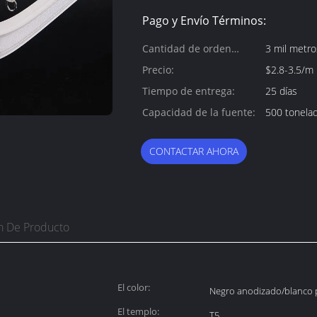
Pago y Envío Términos:
Cantidad de orden
3 mil metro
mínima:
Precio:
$2.8-3.5/m
Tiempo de entrega:
25 días
Capacidad de la fuente:
500 tonela
CONTACTAR AHORA
n De Producto
El color:
Negro anodizado/blanco p
El templo:
T5