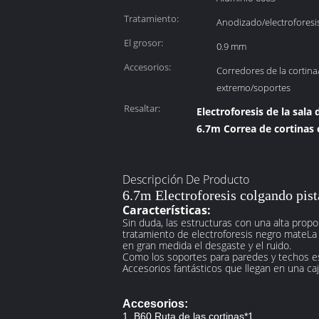
Tratamiento:
Anodizado/electroforesi
El grosor:
0.9 mm
Accesorios:
Corredores de la cortina
extremo/soportes
Resaltar:
Electroforesis de la sala 
6.7m Correa de cortinas 
Descripción De Producto
6.7m Electroforesis colgando pista
Características:
Sin duda, las estructuras con una alta propo
tratamiento de electroforesis negro mateLa d
en gran medida el desgaste y el ruido.
Como los soportes para paredes y techos es
Accesorios fantásticos que llegan en una caj
Accesorios:
1. B60 Ruta de las cortinas*1