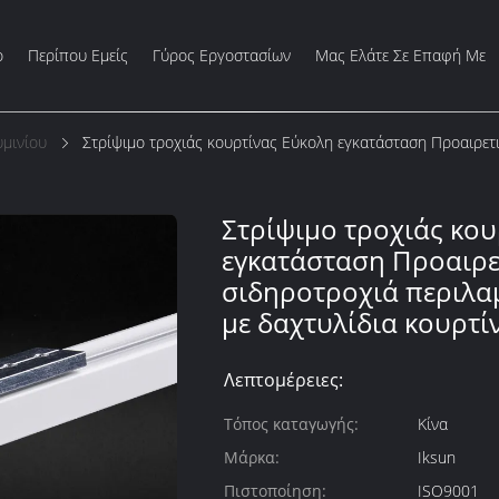
ο
Περίπου Εμείς
Γύρος Εργοστασίων
Μας Ελάτε Σε Επαφή Με
μινίου
Στρίψιμο τροχιάς κουρτίνας Εύκολη εγκατάσταση Προαιρετ
Στρίψιμο τροχιάς κου
εγκατάσταση Προαιρε
σιδηροτροχιά περιλα
με δαχτυλίδια κουρτί
Λεπτομέρειες:
Τόπος καταγωγής:
Κίνα
Μάρκα:
Iksun
Πιστοποίηση:
ISO9001