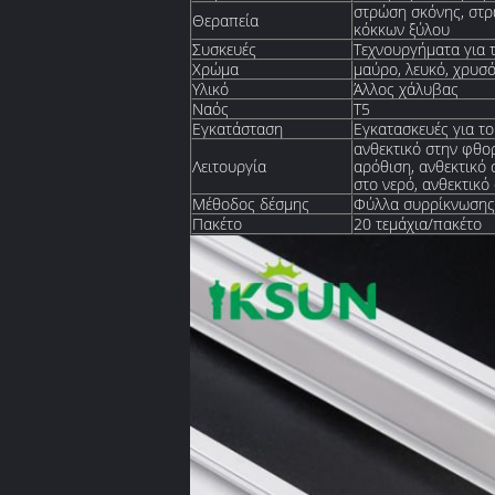
στρώση σκόνης, στρ
Θεραπεία
κόκκων ξύλου
Συσκευές
Τεχνουργήματα για 
Χρώμα
μαύρο, λευκό, χρυσό
Υλικό
Άλλος χάλυβας
Ναός
Τ5
Εγκατάσταση
Εγκατασκευές για τ
ανθεκτικό στην φθορ
Λειτουργία
αρόθιση, ανθεκτικό 
στο νερό, ανθεκτικό
Μέθοδος δέσμης
Φύλλα συρρίκνωσης 
Πακέτο
20 τεμάχια/πακέτο