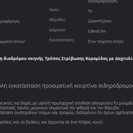
ηλεκτροφόρηση
Ναός:
Τ5
Μέγεθος:
κτροφόρηση
22mm*22mm
Διάρκεια:
5.8m/6.7m
Εγκατάσταση:
ύμματα τελών/
Στον τοίχο/τη στέγη
η διαδρόμου σκηνής
Τρόπος Στρίβωσης Κεραμίδας με Δαχτυλί
,
κολη εγκατάσταση προαιρετική κουρτίνα σιδηρόδρομο
υκτες για δομές με υψηλή πρωταρχική σύνθεση αλουμινίου.Το μινιμαλισ
λαστικές ταινίες μειώνουν σημαντικά την φθορά και τον θόρυβο.
άσταση συστημάτων τοίχων και οροφών, δεδομένου ότι έχουν σχεδιαστε
σεις και να βγάλεις και έρχονται σε ένα πλήρες κουτί.