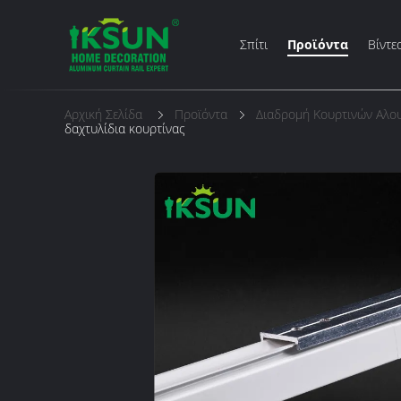
Σπίτι
Προϊόντα
Βίντε
Αρχική Σελίδα
Προϊόντα
Διαδρομή Κουρτινών Αλου
δαχτυλίδια κουρτίνας