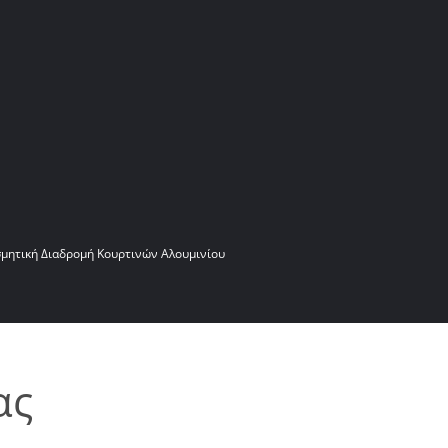
σμητική Διαδρομή Κουρτινών Αλουμινίου
ας