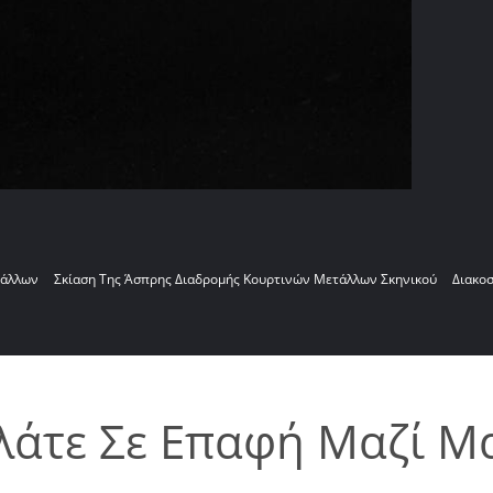
τάλλων
Σκίαση Της Άσπρης Διαδρομής Κουρτινών Μετάλλων Σκηνικού
Διακο
λάτε Σε Επαφή Μαζί Μ