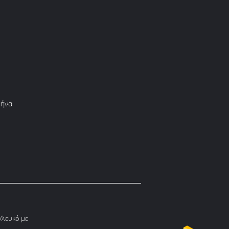
μήνα
λευκό με