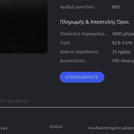
Αριθμό μοντέλου:
B60
Πληρωμής & Αποστολής Όροι:
Ποσότητα παραγγελίας
3000 μέτρα
min:
Τιμή:
$2.8-3.5/m
Χρόνος παράδοσης:
25 ημέρες
Δυνατότητα
500 τόνοι/
προσφοράς:
ΕΠΙΚΟΙΝΩΝΉΣΤΕ
φή Προϊόντων
Χρώμα:
ινών
Ανωδικοποιημένο μαύρο/