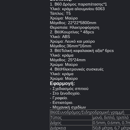
1. Β60 Δρόμος παραπέτασης*1
Υλικό: κράμα αλουμινίου 6063
Τάπλος: T5
Χρώμα: Μαύρο
Μέγεθος: 22*22*5800mm
Θεραπεία: Ηλεκτροφόρηση
2. Β
Κουρτίνες * 48pcs
60
Υλικό: ABS
Χρώμα: Λευκό και μαύρο
Μέγεθος:36mm*16mm
3. Β
Τελική κεφαλαιακή αξία* 6pcs
60
Υλικό: κράμα
Μέγεθος: 25*24mm
Χρώμα: Μαύρο
4. Β
Ηλεκτρονικές συσκευές
60
Υλικό: κράμα
Χρώμα: Μαύρο
Εφαρμογή:
- Σχεδιασμός σπιτιού
- Στο ξενοδοχείο.
- Γραφείο.
- Εστιατόριο.
- Μηχανική σχεδίων
Β60Συνοδρόμος/Σιδηροδρομική γραμμή
Τύπος
μονό, διπλό, τριπλό
Δάχος
0.5mm, 0.6mm, 0.7
Διάρκεια
50,8 μέτρα, 6,7 μέτρ