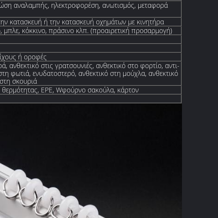
ώση αναλαμπής, ηλεκτροφορέση, ανωτισμός, μεταφορά
την κατασκευή ή την κατασκευή οχημάτων με κινητήρα
, μπλε, κόκκινο, πράσινο κλπ. (προαιρετική προσαρμογή)
οίχους ή οροφές
ά, ανθεκτικό στις γρατσουνιές, ανθεκτικό στο φορτίο, αντι-
στη φωτιά, ενυδατοστερό, ανθεκτικό στη μούχλα, ανθεκτικό
 στη σκουριά
θερμότητας, EPE, W
φούρνο
σακούλα, κάρτον