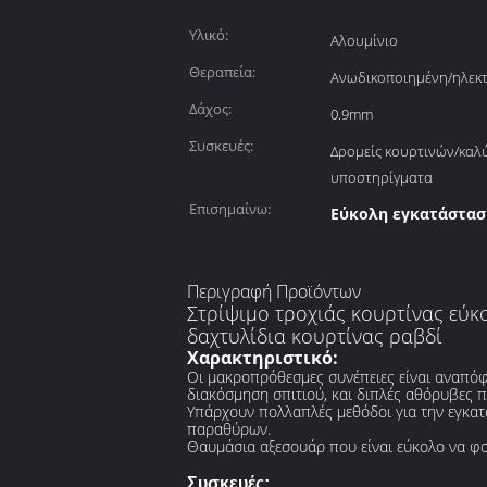
Υλικό:
Αλουμίνιο
Θεραπεία:
Ανωδικοποιημένη/ηλε
Δάχος:
0.9mm
Συσκευές:
Δρομείς κουρτινών/καλ
υποστηρίγματα
Επισημαίνω:
Εύκολη εγκατάστασ
Περιγραφή Προϊόντων
Στρίψιμο τροχιάς κουρτίνας εύ
δαχτυλίδια κουρτίνας ραβδί
Χαρακτηριστικό:
Οι μακροπρόθεσμες συνέπειες είναι αναπόφε
διακόσμηση σπιτιού, και διπλές αθόρυβες π
Υπάρχουν πολλαπλές μεθόδοι για την εγκατ
παραθύρων.
Θαυμάσια αξεσουάρ που είναι εύκολο να φορέ
Συσκευές: