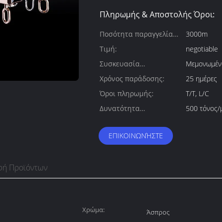
Πληρωμής & Αποστολής Όροι:
Ποσότητα παραγγελίας
3000m
min:
Τιμή:
negotiable
Συσκευασία
Μεμονωμέν
λεπτομέρειες:
Χρόνος παράδοσης:
25 ημέρες
Όροι πληρωμής:
T/T, L/C
Δυνατότητα
500 τόνος/
προσφοράς:
ΕΠΙΚΟΙΝΩΝΉΣΤΕ
φή Προϊόντων
Χρώμα:
Άσπρος