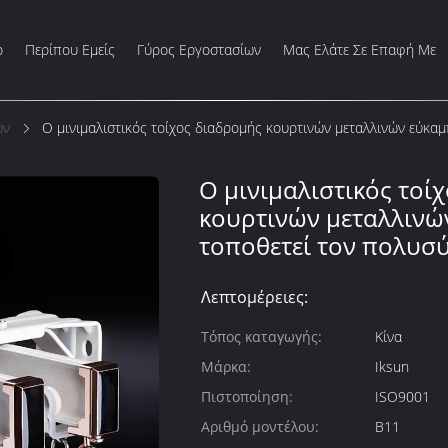
ο
Περίπου Εμείς
Γύρος Εργοστασίων
Μας Ελάτε Σε Επαφή Με
ών
Ο μινιμαλιστικός τοίχος διαδρομής κουρτινών μεταλλινών εύκ
Ο μινιμαλιστικός τοί
κουρτινών μεταλλινώ
τοποθετεί τον πολυ
Λεπτομέρειες:
Τόπος καταγωγής:
Κίνα
Μάρκα:
Iksun
Πιστοποίηση:
ISO9001
Αριθμό μοντέλου:
B11