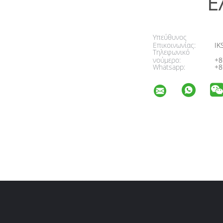
Ε
Υπεύθυνος
Επικοινωνίας:
IK
Τηλεφωνικό
νούμερο:
+8
Whatsapp:
+8