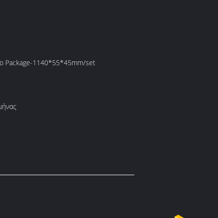
ο Package-1140*55*45mm/set
μήνας