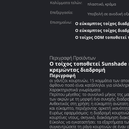
Καλύμματα τελών:
πλαστικό, κράμα
Επεξεργασία:
Υποβολή σε ανοδική οξ
Επισημαίνω:
Ο εύκαμπτος τοίχος διαδ
Ο εύκαμπτος τοίχος διαδ
Ο τοίχος ODM τοποθετεί 
Περιγραφή Προϊόντων
Ο τοίχος τοποθετεί Sunshad
κρεμώντας διαδρομή
Περιγραφή
οι γάντζοι κουρτινών, 15 κομμάτια των απ
άφθονο ποσό είναι κατάλληλοι για ολόκληρ
Χαρακτηριστικά γνωρίσματα
Περίπου μέγεθος: το συνολικό μήκος της μα
των ακρών με τη μορφή ένα συνεχής διαδρο
Ανθεκτικός στη χρήση: η εύκαμπτη ανώτατη
και εύκαμπτο, περιέχοντας αρκετή ικανότητ
Ευρέως εφαρμόσιμος: η διαδρομή κουρτινών 
κουρτίνες ντους, σκηνικό, διακόσμηση διακ
Εύκολος να εγκαταστήσει: τα εξαρτήματα 
συγκεντρώσετε τη ράγα κουρτινών σε έναν 