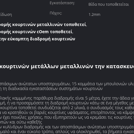
Εγκατάσταση:
Βίδα που τοποθετείται
Πάχος:
είδωση
1.2mm
ρομής κουρτινών μεταλλινών τοποθετεί
,
ρομής κουρτινών cOem τοποθετεί
,
την εύκαμπτη διαδρομή κουρτινών
e κουρτινών μετάλλων μεταλλινών την κατασκε
οσπάσιμων ανώτατων υποστηριγμάτων, 15 κομμάτια των μπουλονιών υλι
η τη διαδικασία εγκαταστάσεων συστημάτων κουρτινών
λακής καμμμένης παράθυρα διαδρομής είναι 5 μέτρα, έχετε την άδεια γι
μή, ή να προσαρμόσετε τη διαδρομή κουρτινών κάτω σε ένα μέγεθος μ
 κουρτίνα τοποθετεί συνδυάζεται από 2 υλικά, ο συνδυασμός τους καθ
α να κρατηθούν οι βαριές κουρτίνες υφάσματος, επιτρέποντας να κάμψε
έχει ποικίλες χρήσεις, που εξυπηρετούν ως να κρεμάσει τις κουρτίνες
οπών και ούτω καθεξής
των κυλίνδρων διαδρομής και των αποσπάσιμων ανώτατων υποστηριγμά
ομαλό και έναν εύκολο τρόπο, απλούς να ολοκληρωθεί, τα βήματα εγκ