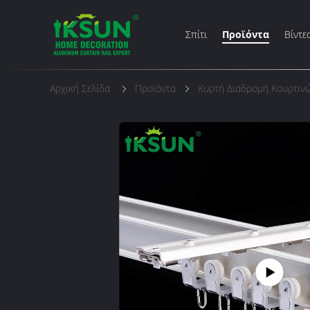
Σπίτι
Προϊόντα
Βίντε
Αρχική Σελίδα
Προϊόντα
Κυρτή Διαδρομή Κουρτιν