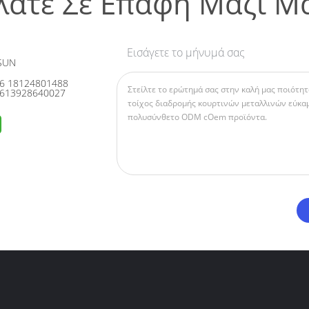
λάτε Σε Επαφή Μαζί Μ
Εισάγετε το μήνυμά σας
SUN
6 18124801488
613928640027