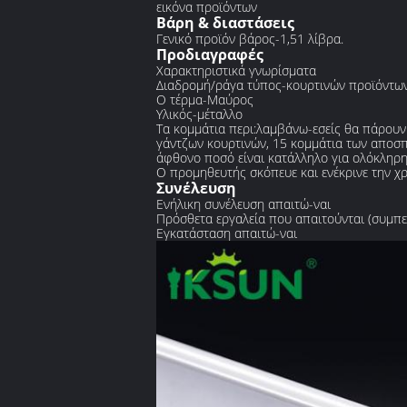
εικόνα προϊόντων
Βάρη & διαστάσεις
Γενικό προϊόν βάρος-1,51 λίβρα.
Προδιαγραφές
Χαρακτηριστικά γνωρίσματα
Διαδρομή/ράγα τύπος-κουρτινών προϊόντω
Ο τέρμα-Μαύρος
Υλικός-μέταλλο
Τα κομμάτια περι:λαμβάνω-εσείς θα πάρουν
γάντζων κουρτινών, 15 κομμάτια των αποσπ
άφθονο ποσό είναι κατάλληλο για ολόκληρ
Ο προμηθευτής σκόπευε και ενέκρινε την χ
Συνέλευση
Ενήλικη συνέλευση απαιτώ-ναι
Πρόσθετα εργαλεία που απαιτούνται (συμπε
Εγκατάσταση απαιτώ-ναι