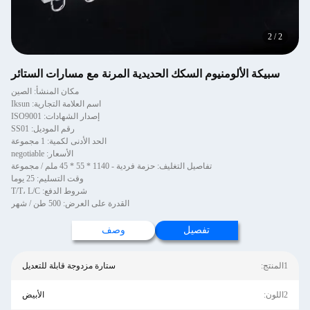
2
/
2
سبيكة الألومنيوم السكك الحديدية المرنة مع مسارات الستائر
مكان المنشأ: الصين
اسم العلامة التجارية: Iksun
إصدار الشهادات: ISO9001
رقم الموديل: SS01
الحد الأدنى لكمية: 1 مجموعة
الأسعار: negotiable
تفاصيل التغليف: حزمة فردية - 1140 * 55 * 45 ملم / مجموعة
وقت التسليم: 25 يوما
شروط الدفع: T/T، L/C
القدرة على العرض: 500 طن / شهر
تفصيل
وصف
1المنتج:
ستارة مزدوجة قابلة للتعديل
2اللون:
الأبيض