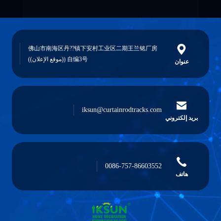
佛山市南海区丹??镇下安村工业区二期王兰铭厂房
自编3号 ((موقع الإعلان))
عنوان
iksun@curtainrodtracks.com
بريد إلكتروني
0086-757-86603552
هاتف