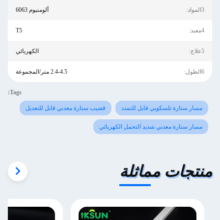
3المواد:
ألومنيوم 6063
4معبد:
T5
5علاج:
الكهربائي
6الطول:
2.4-4.5 متر/المجموعة
Tags:
مسار ستارة تلسكوبي قابل للتمدد
قضيب ستارة معدني قابل للتعديل
مسار ستارة معدني شديد التحمل الكهربائي
منتجات مماثلة