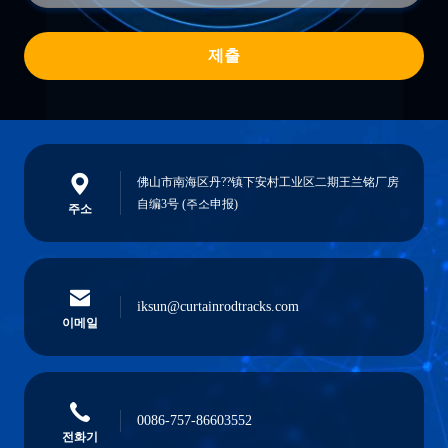
제출
佛山市南海区丹??镇下安村工业区二期王兰铭厂房
自编3号 (주소申报)
주소
iksun@curtainrodtracks.com
이메일
0086-757-86603552
전화기