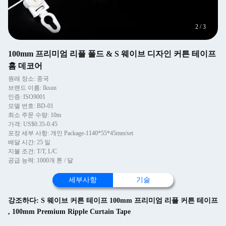
2
/
3
100mm 프리미엄 리플 폴드 & S 웨이브 디자인 커튼 테이프
홈 데코어
원래 장소: 중국
브랜드 이름: Iksun
인증: ISO9001
모델 번호: BD-01
최소 주문 수량: 10m
가격: US$0.35-0.45
포장 세부 사항: 개인 Package-1140*55*45mm/set
배달 시간: 25 일
지불 조건: T/T, L/C
공급 능력: 1000개 톤 / 달
세부사항
기술
강조하다:
S 웨이브 커튼 테이프 100mm 프리미엄 리플 커튼 테이프
,
100mm Premium Ripple Curtain Tape