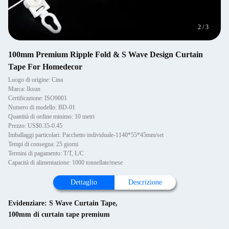
2
/
3
100mm Premium Ripple Fold & S Wave Design Curtain
Tape For Homedecor
Luogo di origine: Cina
Marca: Iksun
Certificazione: ISO9001
Numero di modello: BD-01
Quantità di ordine minimo: 10 metri
Prezzo: US$0.35-0.45
Imballaggi particolari: Pacchetto individuale-1140*55*45mm/set
Tempi di consegna: 25 giorni
Termini di pagamento: T/T, L/C
Capacità di alimentazione: 1000 tonnellate/mese
Dettaglio
Descrizione
Evidenziare:
S Wave Curtain Tape
,
100mm di curtain tape premium