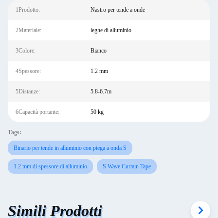
1Prodotto:
Nastro per tende a onde
2Materiale:
leghe di alluminio
3Colore:
Bianco
4Spessore:
1.2 mm
5Distanze:
5.8-6.7m
6Capacità portante:
50 kg
Tags:
Binario per tende in alluminio con piega a onda S
1.2 mm di spessore di alluminio
S Wave Curtain Tape
Simili Prodotti