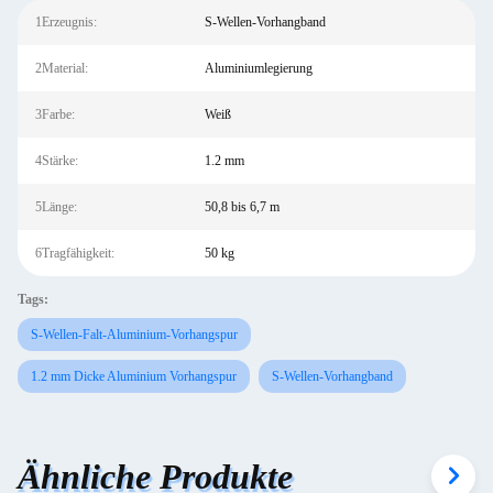
1Erzeugnis:
S-Wellen-Vorhangband
2Material:
Aluminiumlegierung
3Farbe:
Weiß
4Stärke:
1.2 mm
5Länge:
50,8 bis 6,7 m
6Tragfähigkeit:
50 kg
Tags:
S-Wellen-Falt-Aluminium-Vorhangspur
1.2 mm Dicke Aluminium Vorhangspur
S-Wellen-Vorhangband
Ähnliche Produkte