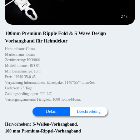
2
/
3
100mm Premium Ripple Fold & S Wave Design
Vorhangband für Heimdekor
Herkunftsort: China
Markenname: Iksun
Zertifizierung: ISO9001
Modellnummer: BD-01
Min Bestellmenge: 10 m
Preis: US$0.35-0.45
Verpackung Informationen: Einzelpaket-1140*55*45mm/Set
Lieferzeit: 25 Tage
Zahlungsbedingungen: T/T, L/C
Versorgungsmaterial-Fähigkeit: 1000 Tonne/Monat
Detail
Beschreibung
Hervorheben:
S-Wellen-Vorhangband
,
100 mm Premium-Rippel-Vorhangband