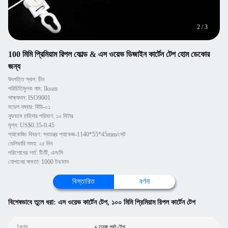
2
/
3
100 মিমি প্রিমিয়াম রিপল ফোল্ড & এস ওয়েভ ডিজাইন কার্টেন টেপ হোম ডেকোর
জন্য
উৎপত্তি স্থল: চীন
পরিচিতিমুলক নাম: Iksun
সাক্ষ্যদান: ISO9001
মডেল নম্বার: বিডি-০১
ন্যূনতম চাহিদার পরিমাণ: ১০ মিটার
মূল্য: US$0.35-0.45
প্যাকেজিং বিবরণ: স্বতন্ত্র প্যাকেজ-1140*55*45mm/সেট
ডেলিভারি সময়: ২৫ দিন
পরিশোধের শর্ত: টি/টি, এল/সি
যোগানের ক্ষমতা: 1000 টন/মাস
বিস্তারিত
বর্ণনা
বিশেষভাবে তুলে ধরা:
এস ওয়েভ কার্টেন টেপ
,
১০০ মিমি প্রিমিয়াম রিপল কার্টেন টেপ
1পণ্য:
s তরঙ্গ পর্দা টেপ